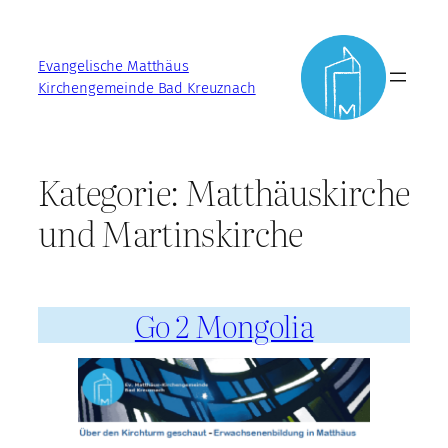
Zum
Inhalt
Evangelische Matthäus
springen
Kirchengemeinde Bad Kreuznach
Kategorie:
Matthäuskirche
und Martinskirche
Go 2 Mongolia