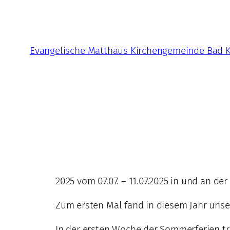
Zum
Inhalt
springen
Evangelische Matthäus Kirchengemeinde Bad 
2025 vom 07.07. – 11.07.2025 in und an de
Zum ersten Mal fand in diesem Jahr unser
In der ersten Woche der Sommerferien tr