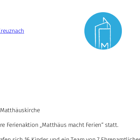
Kreuznach
r Matthäuskirche
e Ferienaktion „Matthäus macht Ferien“ statt.
afen sich 16 Kinder und ein Team von 7 Ehrenamtliche