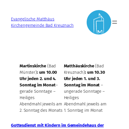
Zum
Inhalt
Evangelische Matthäus
springen
Kirchengemeinde Bad Kreuznach
Martinskirche
(Bad
Matthäuskirche
(Bad
Münster)
: um
10.00
Kreuznach)
:
um 10.30
Uhr
jeden 2. und 4.
Uhr
jeden 1. und 3.
Sonntag im Monat
–
Sonntag im Monat
–
gerade Sonntage –
ungerade Sonntage –
Heiliges
Heiliges
Abendmahl jeweils am
Abendmahl jeweils am
2. Sonntag des Monats
1. Sonntag im Monat
Gottesdienst mit Kindern im Gemeindehaus der