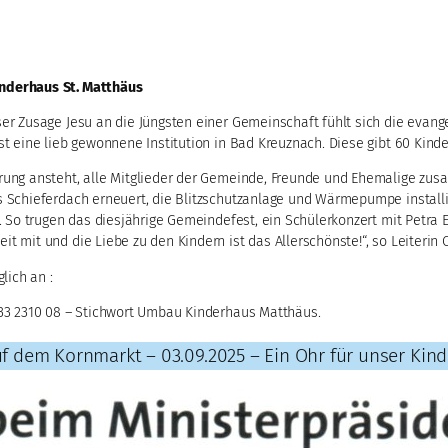
inderhaus
St. Matthäus
er Zusage Jesu an die Jüngsten einer Gemeinschaft fühlt sich die evang
ist eine lieb gewonnene Institution in Bad Kreuznach. Diese gibt 60 K
rung ansteht, alle Mitglieder der Gemeinde, Freunde und Ehemalige zu
s Schieferdach erneuert, die Blitzschutzanlage und Wärmepumpe instal
n. So trugen das diesjährige Gemeindefest, ein Schülerkonzert mit Petr
 mit und die Liebe zu den Kindern ist das Allerschönste!“, so Leiterin 
ich an :
333 2310 08 – Stichwort Umbau Kinderhaus Matthäus.
uf dem Kornmarkt – 03.09.2025 – Ein Ohr für unser Kin