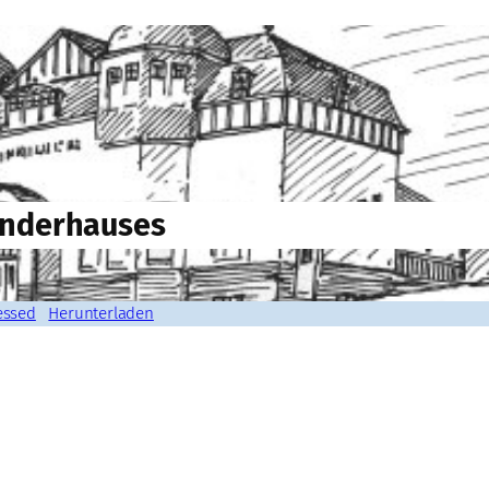
Kinderhauses
essed
Herunterladen