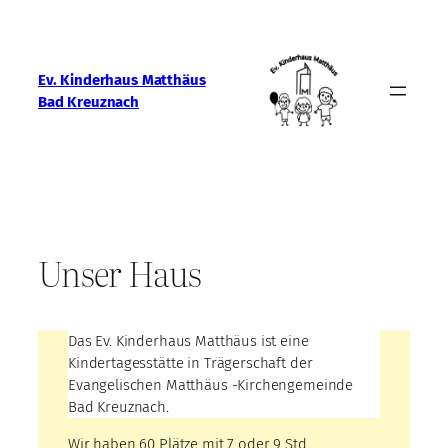
Zum
Inhalt
springen
Ev. Kinderhaus Matthäus
Bad Kreuznach
Unser Haus
Das Ev. Kinderhaus Matthäus ist eine
Kindertagesstätte in Trägerschaft der
Evangelischen Matthäus -Kirchengemeinde
Bad Kreuznach.
Wir haben 60 Plätze mit 7 oder 9 Std.